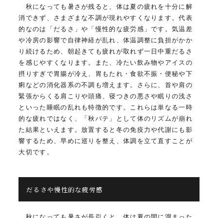
秋になっても暑さが残ると、体は夏の疲れを十分に解
消できず、さまざまな不調が現れやすくなります。代表
的なのは「だるさ」や「慢性的な疲労感」です。気温差
や冷房の影響で自律神経が乱れ、体温調整に負担がかか
り続けるため、朝起きても疲れが取れず一日中重だるさ
を感じやすくなります。また、冷たい飲み物やアイスの
摂りすぎで胃腸が冷え、胃もたれ・食欲不振・便秘や下
痢などの消化器系の不調も増えます。さらに、首や肩の
緊張からくる肩こりや頭痛、寝つきの悪さや眠りの浅さ
といった睡眠の乱れも特徴的です。これらは単なる一時
的な疲れではなく、「秋バテ」として体のリズムが崩れ
た結果といえます。放置すると冬の免疫力や代謝にも影
響するため、早めに巡りを整え、体調を立て直すことが
大切です。
だるさや慢性的な疲労感
秋になっても暑さが長引くと、体は夏の間に溜まった