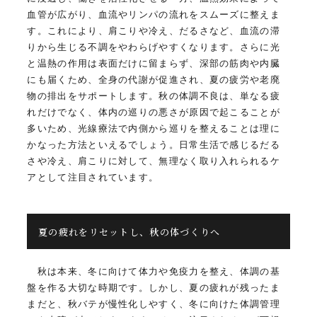
血管が広がり、血流やリンパの流れをスムーズに整えま
す。これにより、肩こりや冷え、だるさなど、血流の滞
りから生じる不調をやわらげやすくなります。さらに光
と温熱の作用は表面だけに留まらず、深部の筋肉や内臓
にも届くため、全身の代謝が促進され、夏の疲労や老廃
物の排出をサポートします。秋の体調不良は、単なる疲
れだけでなく、体内の巡りの悪さが原因で起こることが
多いため、光線療法で内側から巡りを整えることは理に
かなった方法といえるでしょう。日常生活で感じるだる
さや冷え、肩こりに対して、無理なく取り入れられるケ
アとして注目されています。
夏の疲れをリセットし、秋の体づくりへ
秋は本来、冬に向けて体力や免疫力を整え、体調の基
盤を作る大切な時期です。しかし、夏の疲れが残ったま
まだと、秋バテが慢性化しやすく、冬に向けた体調管理