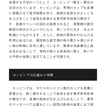
改善する方法の一つとして、カッピング（吸玉）療法が
注目されています。カッピングは、専用のカップを皮膚
に密着させて真空状態を作り、筋肉や血管をやさしく引
き上げることで血流を促進する東洋医学由来の療法で
す。血液やリンパの流れが改善されると、老廃物や疲労
物質の排出がスムーズになり、肩こりやだるさ、冷えの
軽減につながります。さらに、筋肉の緊張をやわらげる
作用もあるため、慢性的な疲労感や体の重さを感じやす
い秋の時期に非常に適しています。整体や光線療法と組
み合わせることで、体内の巡りを多角的に整え、秋バテ
の予防や改善に役立てることが可能です。
カッピングの仕組みと特徴
カッピングは、ガラスやシリコン製のカップを皮膚に
密着させ、軽く吸引することで血流を促す東洋医学由来
の療法です。皮膚や筋肉が引き上げられることで、通常
のマッサージでは届きにくい深部の筋肉や血管にまで刺