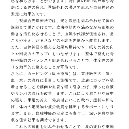
感を和らげることができます。特に夏の強い紫外線や冷
房による体の疲れ、季節外れの暑さで乱れた自律神経の
安定に効果的です。
可視総合光線療法では、光と温熱を組み合わせて体の
深部まで働きかけます。皮膚や筋肉を温めながら細胞の
働きを活性化させることで、血流や代謝が促進され、肩
こりや冷え、だるさなどの不調を内側から改善します。
また、自律神経を整える効果も期待でき、眠りの質の向
上や回復力のアップにもつながります。整体で整えた骨
格や筋肉のバランスと組み合わせることで、体全体の巡
りを効率的に整えることが可能です。
さらに、カッピング（吸玉療法）は、東洋医学の「気・
血・水」の流れに着目した施術です。皮膚にカップを吸
着させることで筋肉や血管を軽く引き上げ、滞った血液
やリンパの流れを改善します。これにより肩こりや背中
の張り、手足の冷え、倦怠感といった秋バテ症状を和ら
げ、体内の老廃物や疲労物質を排出するサポートになり
ます。また、自律神経の安定にも寄与し、深い休息や快
眠を促す効果も期待できます。
これらの施術を組み合わせることで、夏の疲れや季節