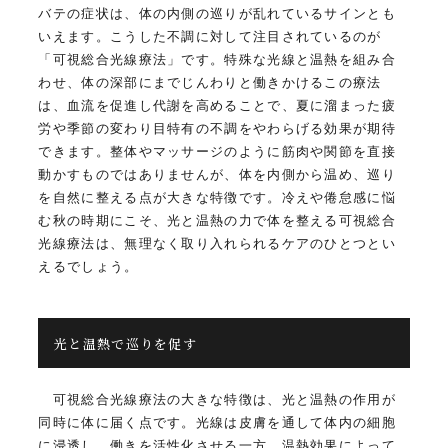
バテの症状は、体の内側の巡りが乱れているサインとも
いえます。こうした不調に対して注目されているのが
「可視総合光線療法」です。特殊な光線と温熱を組み合
わせ、体の深部にまでじんわりと働きかけるこの療法
は、血流を促進し代謝を高めることで、夏に溜まった疲
労や季節の変わり目特有の不調をやわらげる効果が期待
できます。整体やマッサージのように筋肉や関節を直接
動かすものではありませんが、体を内側から温め、巡り
を自然に整える点が大きな特徴です。冷えや倦怠感に悩
む秋の時期にこそ、光と温熱の力で体を整える可視総合
光線療法は、無理なく取り入れられるケアのひとつとい
えるでしょう。
光と温熱で巡りを促す
可視総合光線療法の大きな特徴は、光と温熱の作用が
同時に体に届く点です。光線は皮膚を通して体内の細胞
に浸透し、働きを活性化させる一方、温熱効果によって