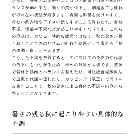
さらに、昼夜の温度差やエアコンの影響で自律神経のバ
ランスが崩れると、眠りの質が低下し、朝起きても疲れ
が取れない状態が続きます。胃腸も影響を受けやすく、
冷たい飲み物やアイスの摂りすぎによる胃もたれ、食欲
不振、便秘や下痢などが起こりやすくなります。これら
の症状は、単なる一時的な疲労ではなく、秋の暑さが長
く続くことで体のリズムが乱れた結果として表れる「秋
の体調不良」と言えます。
こうした不調を放置すると、冬に向けての免疫力や代謝
の低下にもつながるため、早めの対策が大切です。整体
で骨格と筋肉のバランスを整えたり、可視総合光線療法
で血流と代謝を促したり、カッピング（吸玉）で滞りを
改善することで、秋の暑さによる身体の不調を内側から
整えることができます。
暑さの残る秋に起こりやすい具体的な
不調