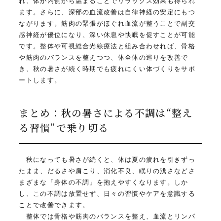
れ、体が内側から温まることでリラックス効果も得られ
ます。さらに、深部の血流改善は自律神経の安定にもつ
ながります。筋肉の緊張がほぐれ血流が整うことで副交
感神経が優位になり、深い休息や快眠を促すことが可能
です。整体や可視総合光線療法と組み合わせれば、骨格
や筋肉のバランスを整えつつ、体全体の巡りを改善で
き、秋の暑さが続く時期でも疲れにくい体づくりをサポ
ートします。
まとめ：秋の暑さによる不調は“整え
る習慣”で乗り切る
秋になっても暑さが続くと、体は夏の疲れを引きずっ
たまま、だるさや肩こり、消化不良、眠りの浅さなどさ
まざまな「身体の不調」を抱えやすくなります。しか
し、この不調は放置せず、日々の習慣やケアを意識する
ことで改善できます。
整体では骨格や筋肉のバランスを整え、血流とリンパ