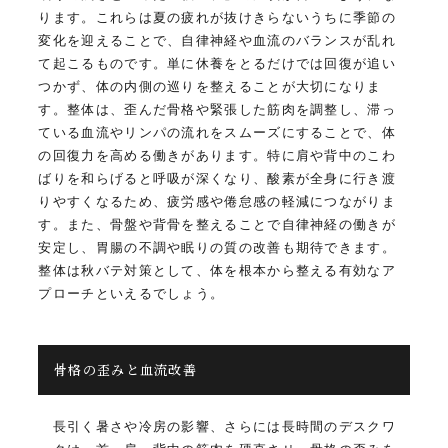
ります。これらは夏の疲れが抜けきらないうちに季節の
変化を迎えることで、自律神経や血流のバランスが乱れ
て起こるものです。単に休養をとるだけでは回復が追い
つかず、体の内側の巡りを整えることが大切になりま
す。整体は、歪んだ骨格や緊張した筋肉を調整し、滞っ
ている血流やリンパの流れをスムーズにすることで、体
の回復力を高める働きがあります。特に肩や背中のこわ
ばりを和らげると呼吸が深くなり、酸素が全身に行き渡
りやすくなるため、疲労感や倦怠感の軽減につながりま
す。また、骨盤や背骨を整えることで自律神経の働きが
安定し、胃腸の不調や眠りの質の改善も期待できます。
整体は秋バテ対策として、体を根本から整える有効なア
プローチといえるでしょう。
骨格の歪みと血流改善
長引く暑さや冷房の影響、さらには長時間のデスクワ