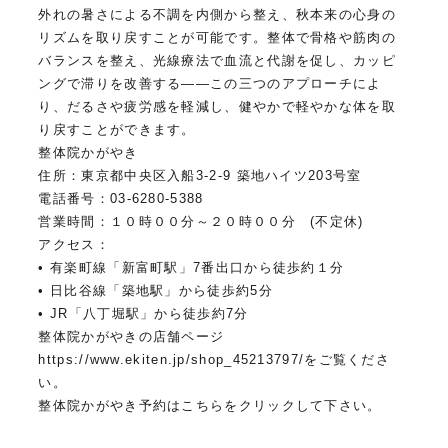
外れの暑さによる不調を内側から整え、秋本来の心身の
リズムを取り戻すことが可能です。整体で骨格や筋肉の
バランスを整え、光線療法で血流と代謝を促し、カッピ
ングで滞りを改善する——この三つのアプローチによ
り、だるさや疲労感を軽減し、健やかで軽やかな体を取
り戻すことができます。
整体院かがやき
住所：東京都中央区入船3-2-9 築地ハイツ203号室
電話番号：03-6280-5388
営業時間：１０時００分～２０時００分 (不定休)
アクセス：
• 有楽町線「新富町駅」7番出口から徒歩約１分
• 日比谷線「築地駅」から徒歩約5分
• JR「八丁堀駅」から徒歩約7分
整体院かがやきの店舗ページ
https://www.ekiten.jp/shop_45213797/をご覧くださ
い。
整体院かがやき予約はこちらをクリックして下さい。