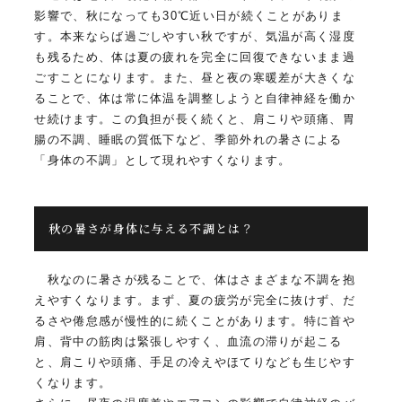
影響で、秋になっても30℃近い日が続くことがありま
す。本来ならば過ごしやすい秋ですが、気温が高く湿度
も残るため、体は夏の疲れを完全に回復できないまま過
ごすことになります。また、昼と夜の寒暖差が大きくな
ることで、体は常に体温を調整しようと自律神経を働か
せ続けます。この負担が長く続くと、肩こりや頭痛、胃
腸の不調、睡眠の質低下など、季節外れの暑さによる
「身体の不調」として現れやすくなります。
秋の暑さが身体に与える不調とは？
秋なのに暑さが残ることで、体はさまざまな不調を抱
えやすくなります。まず、夏の疲労が完全に抜けず、だ
るさや倦怠感が慢性的に続くことがあります。特に首や
肩、背中の筋肉は緊張しやすく、血流の滞りが起こる
と、肩こりや頭痛、手足の冷えやほてりなども生じやす
くなります。