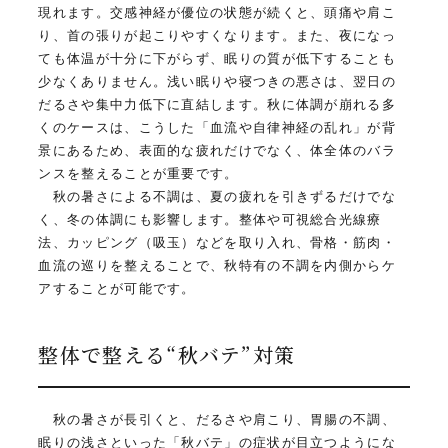
現れます。交感神経が優位の状態が続くと、頭痛や肩こ
り、首の張りが起こりやすくなります。また、夜になっ
ても体温が十分に下がらず、眠りの質が低下することも
少なくありません。浅い眠りや寝つきの悪さは、翌日の
だるさや集中力低下に直結します。秋に体調が崩れる多
くのケースは、こうした「血流や自律神経の乱れ」が背
景にあるため、表面的な疲れだけでなく、体全体のバラ
ンスを整えることが重要です。
秋の暑さによる不調は、夏の疲れを引きずるだけでな
く、冬の体調にも影響します。整体や可視総合光線療
法、カッピング（吸玉）などを取り入れ、骨格・筋肉・
血流の巡りを整えることで、秋特有の不調を内側からケ
アすることが可能です。
整体で整える“秋バテ”対策
秋の暑さが長引くと、だるさや肩こり、胃腸の不調、
眠りの浅さといった「秋バテ」の症状が目立つようにな