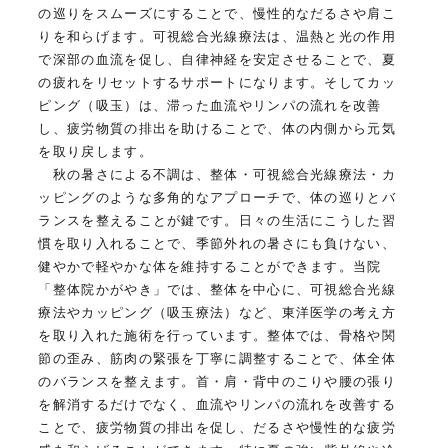
の巡りをスムーズにすることで、慢性的なだるさや肩こ
りを和らげます。可視総合光線療法は、温熱と光の作用
で深部の血流を促し、自律神経を安定させることで、夏
の疲れをリセットするサポートになります。そしてカッ
ピング（吸玉）は、滞った血流やリンパの流れを改善
し、疲労物質の排出を助けることで、体の内側から元気
を取り戻します。
秋の暑さによる不調は、整体・可視総合光線療法・カ
ッピングのような多角的なアプローチで、体の巡りとバ
ランスを整えることが鍵です。日々の生活にこうした習
慣を取り入れることで、季節外れの暑さにも負けない、
健やかで軽やかな体を維持することができます。当院
「整体院かがやき」では、整体を中心に、可視総合光線
療法やカッピング（吸玉療法）など、東洋医学の考え方
を取り入れた施術を行っています。整体では、骨格や関
節の歪み、筋肉の緊張を丁寧に調整することで、体全体
のバランスを整えます。首・肩・背中のこりや腰の張り
を解消するだけでなく、血流やリンパの流れを改善する
ことで、疲労物質の排出を促し、だるさや慢性的な疲労