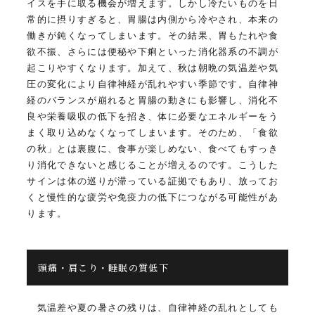
イスを手に取る機会が増えます。しかし冷たいものを日
常的に摂りすぎると、胃腸は内側から冷やされ、本来の
働きが鈍くなってしまいます。その結果、胃もたれや食
欲不振、さらには便秘や下痢といった消化器系の不調が
起こりやすくなります。加えて、秋は朝晩の気温差や気
圧の変化により自律神経が乱れやすい季節です。自律神
経のバランスが崩れると胃腸の動きにも影響し、消化不
良や栄養吸収の低下を招き、体に必要なエネルギーをう
まく取り込めなくなってしまいます。そのため、「食欲
の秋」とは裏腹に、食事が楽しめない、食べてもすっき
り消化できないと感じることが増えるのです。こうした
サインは体の巡りが滞っている証拠でもあり、放ってお
くと慢性的な疲労や免疫力の低下につながる可能性があ
ります。
頭痛・肩こり・睡眠の質低下
気温差や夏の暑さの残りは、自律神経の乱れとしても