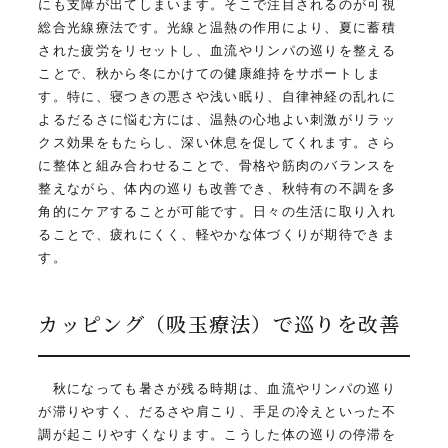
にも支障が出てしまいます。そこで注目されるのが可視
総合光線療法です。光線と温熱の作用により、夏に蓄積
された疲労をリセットし、血流やリンパの巡りを整える
ことで、秋から冬にかけての健康維持をサポートしま
す。特に、寝つきの悪さや浅い眠り、自律神経の乱れに
よるだるさに悩む方には、温熱の心地よい刺激がリラッ
クス効果をもたらし、深い休息を促してくれます。さら
に整体と組み合わせることで、骨格や筋肉のバランスを
整えながら、体内の巡りも改善でき、秋特有の不調を多
角的にケアすることが可能です。日々の生活に取り入れ
ることで、疲れにくく、軽やかな体づくりが期待できま
す。
カッピング（吸玉療法）で巡りを改善
秋になっても暑さが残る時期は、血流やリンパの巡り
が滞りやすく、だるさや肩こり、手足の冷えといった不
調が起こりやすくなります。こうした体の巡りの停滞を