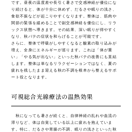
です。昼夜の温度差や長引く暑さで交感神経が優位にな
り続けると、体が十分に休めず、だるさや眠りの浅さ、
食欲不振などが起こりやすくなります。整体は、筋肉や
関節の緊張を緩めることで副交感神経を優位にし、リラ
ックス状態へ導きます。その結果、深い眠りが得やすく
なり、秋バテの症状を和らげることが可能です。
さらに、整体で呼吸がしやすくなると酸素の取り込みが
増え、全身にエネルギーが巡ります。これは「体が重
い」「やる気が出ない」といった秋バテの改善にも直結
します。整体は単なるリラクゼーションではなく、夏の
疲れを残したまま迎える秋の不調を根本から整えるサポ
ート役となります。
可視総合光線療法の温熱効果
秋になっても暑さが続くと、自律神経の乱れや血流の
滞りなど、体は自覚している以上に疲れを抱えていま
す。特に、だるさや胃腸の不調、眠りの浅さといった秋