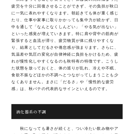
疲労を十分に回復させることができず、その負担が秋口
に一気に表れやすくなります。朝起きても体が重く感じ
たり、仕事や家事に取りかかっても集中力が続かず、日
中を通して「なんとなくしんどい」「やる気が出ない」
といった感覚が増えていきます。特に肩や背中の筋肉が
緊張すると血流が滞り、疲労物質が体に残りやすくな
り、結果としてだるさや倦怠感が強まります。さらに、
気温差や気圧の変化が自律神経に負担をかけるため、疲
れが慢性化しやすくなるのも秋特有の特徴です。こうし
た状態を放っておくと、体の巡りが乱れ、冷えや不眠、
食欲不振などほかの不調へとつながってしまうことも少
なくありません。まさに「だるさ」や「慢性的な疲労
感」は、秋バテの代表的なサインといえるのです。
消化器系の不調
秋になっても暑さが続くと、つい冷たい飲み物やア