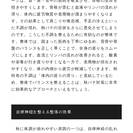
ークは、首・肩・背中の筋肉を硬直させ、骨格の歪みを
招きやすくします。骨格が歪むと血液やリンパの流れが
滞り、体内に疲労物質や老廃物が溜まりやすくなりま
す。その結果として肩こりや倦怠感、手足の冷えといっ
た不調が現れ、秋バテの症状をさらに悪化させてしまう
のです。こうした不調を整えるために有効なのが整体で
す。整体では、固まった筋肉を丁寧にゆるめ、背骨や骨
盤のバランスを正しく導くことで、全身の巡りをスムー
ズにします。血流とリンパの流れが改善されると、酸素
や栄養が行き渡りやすくなる一方で、老廃物が排出され
やすくなり、体の内側から疲労が軽減していきます。秋
特有の不調は「体内の巡りの滞り」と直結しているた
め、整体でバランスを整えることは、秋バテ対策に非常
に効果的なアプローチといえるでしょう。
自律神経を整える整体の効果
秋に体調が崩れやすい原因の一つは、自律神経の乱れ