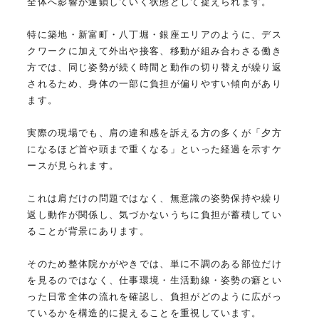
全体へ影響が連鎖していく状態として捉えられます。
特に築地・新富町・八丁堀・銀座エリアのように、デス
クワークに加えて外出や接客、移動が組み合わさる働き
方では、同じ姿勢が続く時間と動作の切り替えが繰り返
されるため、身体の一部に負担が偏りやすい傾向があり
ます。
実際の現場でも、肩の違和感を訴える方の多くが「夕方
になるほど首や頭まで重くなる」といった経過を示すケ
ースが見られます。
これは肩だけの問題ではなく、無意識の姿勢保持や繰り
返し動作が関係し、気づかないうちに負担が蓄積してい
ることが背景にあります。
そのため整体院かがやきでは、単に不調のある部位だけ
を見るのではなく、仕事環境・生活動線・姿勢の癖とい
った日常全体の流れを確認し、負担がどのように広がっ
ているかを構造的に捉えることを重視しています。