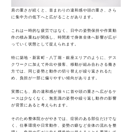
肩の重さが続くと、首まわりの違和感や頭の重さ、さら
に集中力の低下へと広がることがあります。
これは一時的な疲労ではなく、日中の姿勢保持や作業動
作の積み重ねが関係し、時間差で身体全体へ影響が広が
っていく状態として捉えられます。
特に築地・新富町・八丁堀・銀座エリアのように、デス
クワークに加えて外出や接客、移動が組み合わさる働き
方では、同じ姿勢と動作の切り替えが繰り返されるた
め、負担が一部に偏りやすい傾向があります。
実際にも、肩の違和感が徐々に首や頭の重さへ広がるケ
ースは少なくなく、無意識の姿勢や繰り返し動作の影響
が背景にあると考えられます。
そのため整体院かがやきでは、症状のある部位だけでな
く、仕事環境や日常動作、姿勢の癖など全体の流れを整